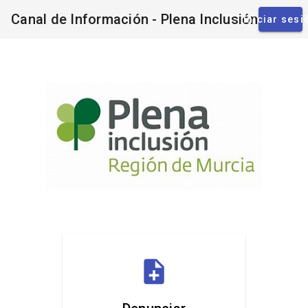
Canal de Información - Plena Inclusión
Iniciar sesi
note_add